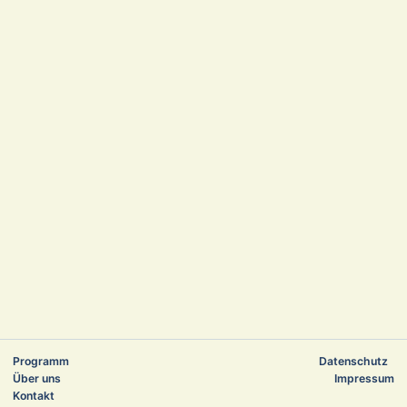
Navigation
Na
Programm
Datenschutz
überspringen
üb
Über uns
Impressum
Kontakt