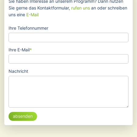
Sie haben Interesse an unserem Programm? Dann nutzen
Sie gerne das Kontaktformular,
rufen uns
an oder schreiben
uns eine
E-Mail
Ihre Telefonnummer
Pflichtfeld
Ihre E-Mail
*
Nachricht
absenden